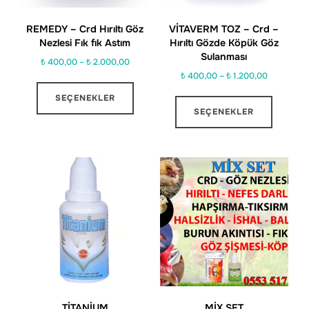
REMEDY – Crd Hırıltı Göz
VİTAVERM TOZ – Crd –
Nezlesi Fık fık Astım
Hırıltı Gözde Köpük Göz
Sulanması
Fiyat
₺
400,00
–
₺
2.000,00
Fiyat
aralığı:
₺
400,00
–
₺
1.200,00
Bu
aralığı:
₺ 400,00
Bu
SEÇENEKLER
ürünün
₺ 400,00
-
SEÇENEKLER
ürünün
birden
-
₺ 2.000,00
birden
₺ 1.200,00
fazla
fazla
varyasyonu
varyas
var.
var.
Seçenekler
Seçenek
ürün
ürün
sayfasından
sayfası
seçilebilir
seçilebil
TİTANİUM
MİX SET