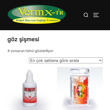
İçeriğe
geç
Aranacak
YAN ME
içerik:
Ana Sayfa
/ Ürünler “göz şişmesi” olarak etiketlendi
göz şişmesi
Popülerliğe
4 sonucun tümü gösteriliyor
göre
sıralandı