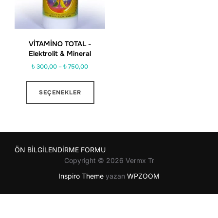
VİTAMİNO TOTAL -
Elektrolit & Mineral
Fiyat
₺
300,00
–
₺
750,00
aralığı:
Bu
₺ 300,00
SEÇENEKLER
ürünün
-
birden
₺ 750,00
fazla
varyasyonu
var.
ÖN BİLGİLENDİRME FORMU
Seçenekler
Copyright © 2026 Vermx Tr
ürün
Inspiro Theme
yazan
WPZOOM
sayfasından
seçilebilir