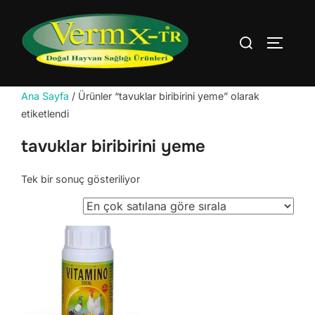
İçeriğe
geç
Aranacak
YAN ME
içerik:
Ana Sayfa
/ Ürünler “tavuklar biribirini yeme” olarak
etiketlendi
tavuklar biribirini yeme
Tek bir sonuç gösteriliyor