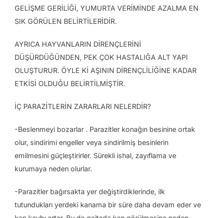
GELİŞME GERİLİĞİ, YUMURTA VERİMİNDE AZALMA EN
SIK GÖRÜLEN BELİRTİLERİDİR.
AYRICA HAYVANLARIN DİRENÇLERİNİ
DÜŞÜRDÜĞÜNDEN, PEK ÇOK HASTALIĞA ALT YAPI
OLUŞTURUR. ÖYLE Kİ AŞININ DİRENÇLİLİĞİNE KADAR
ETKİSİ OLDUĞU BELİRTİLMİŞTİR.
İÇ PARAZİTLERİN ZARARLARI NELERDİR?
-Beslenmeyi bozarlar . Parazitler konağın besinine ortak
olur, sindirimi engeller veya sindirilmiş besinlerin
emilmesini güçleştirirler. Sürekli ishal, zayıflama ve
kurumaya neden olurlar.
-Parazitler bağırsakta yer değiştirdiklerinde, ilk
tutundukları yerdeki kanama bir süre daha devam eder ve
kan kaybı artar. Bu da gaitada kan görülmesine neden