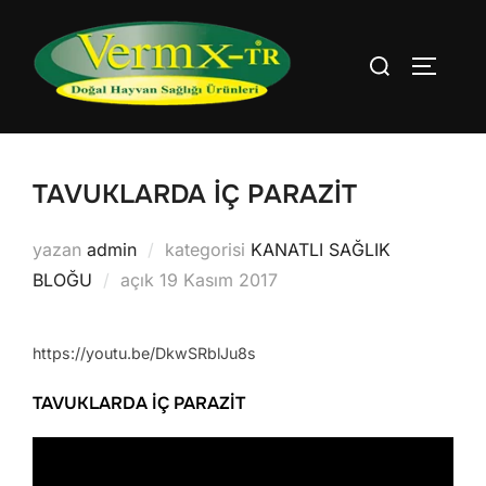
İçeriğe
geç
Aranacak
YAN ME
içerik:
TAVUKLARDA İÇ PARAZİT
yazan
admin
kategorisi
KANATLI SAĞLIK
Yayımlanma
BLOĞU
açık
19 Kasım 2017
tarihi
https://youtu.be/DkwSRblJu8s
TAVUKLARDA İÇ PARAZİT