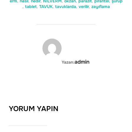
erm
,
nasıl
,
nedir
,
NİLVERM
,
okzan
,
parazit
,
pirantel
,
şurup
,
tablet
,
TAVUK
,
tavuklarda
,
verilir
,
zayıflama
YAZAR
admin
Yazan:
YORUM YAPIN