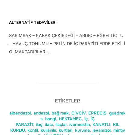
ALTERNATİF TEDAVİLER:
SARIMSAK – KABAK ÇEKİRDEĞİ – ARDIÇ – EĞRELTİOTU
– HAVUÇ TOHUMU – PELİN DE İÇ PARAZİTLERDE ETKİLİ
OLMAKTADIRLAR…
ETIKETLER
albendazol
,
andazol
,
bağırsak
,
CİVCİV
,
EPRECİS
,
guadrek
s
,
hangi
,
HEKTAMEC
,
iç
,
İÇ
PARAZİT
,
ilaç
,
ilacı
,
ilaçlar
,
ivermektin
,
KANATLI
,
KIL
KURDU
,
kontil
,
kullanılır
,
kurtları
,
kuruma
,
levamizol
,
mintiv