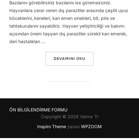
Bazılarını görebilirsiniz bazılarını ise göremezsiniz.
Hayvanlara zarar veren dış parazitler arasında çeşitli uyuz
böceklerini, keneleri, kan emen sinekleri, bit, pire ve
tahtakurularını sayabiliriz. Hayvan yetiştiriciliği ve bakımı
açısından önem taşıyan dış parazitler sürekli kan emerek,
deri hastalıkları …
“TAVUKLARDA BİT – GECE BİTİ”
DEVAMINI OKU
ÖN BİLGİLENDİRME FORMU
Copyright © 2026 Vermx Tr
Inspiro Theme
yazan
WPZOOM