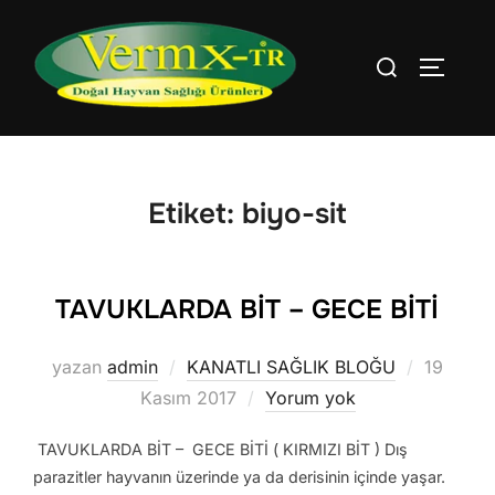
İçeriğe
geç
Aranacak
YAN ME
içerik:
Etiket:
biyo-sit
TAVUKLARDA BİT – GECE BİTİ
Yayımla
yazan
admin
KANATLI SAĞLIK BLOĞU
19
tarihi
Kasım 2017
Yorum yok
TAVUKLARDA BİT – GECE BİTİ ( KIRMIZI BİT ) Dış
parazitler hayvanın üzerinde ya da derisinin içinde yaşar.