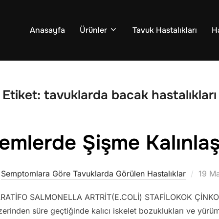
Anasayfa
Ürünler
Tavuk Hastalıkları
H
Etiket:
tavuklarda bacak hastalıkları
lemlerde Şişme Kalınla
Yayı
,
Semptomlara Göre Tavuklarda Görülen Hastalıklar
19 Ma
tarihi
RATİFO SALMONELLA ARTRİT(E.COLİ) STAFİLOKOK ÇİNKO EK
rinden süre geçtiğinde kalıcı iskelet bozuklukları ve yürü