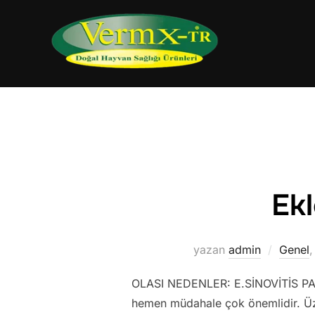
İçeriğe
geç
Ek
yazan
admin
Genel
OLASI NEDENLER: E.SİNOVİTİS PA
hemen müdahale çok önemlidir. Üze