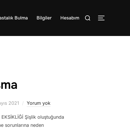
Aranacak
astalık Bulma
Bilgiler
Hesabım
YAN MENÜ
içerik:
şma
mlanma
yıs 2021
Yorum yok
SİKLİĞİ Şişlik oluştuğunda
me sorunlarına neden