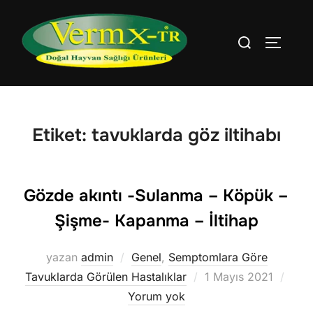
İçeriğe
geç
Aranacak
YAN ME
içerik:
Etiket:
tavuklarda göz iltihabı
Gözde akıntı -Sulanma – Köpük –
Şişme- Kapanma – İltihap
yazan
admin
Genel
,
Semptomlara Göre
Yayımlanma
Tavuklarda Görülen Hastalıklar
1 Mayıs 2021
tarihi
Yorum yok